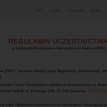
PINC
Register
Programme
Faculty
REGULAMIN UCZESTNICTW
w konferencji Percutaneous Interventions in Kraków (PINC)
w (PINC)”, zwana w dalszej części Regulaminu „Konferencją”, od
).
vascular Center Foundation z siedzibą w Krakowie przy ul. Skał
o Konrad Wójcik, ul. Zdrojowa 19A, 26-340 Drzewica,
info@3ks.pl
lną część Zgłoszenia Uczestnictwa w Konferencji i obowiązują 