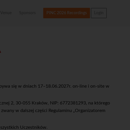
Venue
Sponsors
PINC 2026 Recordings
Login
A
bywa się w dniach 17–18.06.2027r. on-line i on-site w
ecznej 2, 30-055 Kraków, NIP: 6772381293, na którego
zwany w dalszej części Regulaminu „Organizatorem
wszystkich Uczestników.