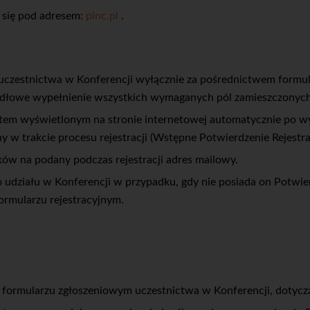
e się pod adresem:
pinc.pl
.
 uczestnictwa w Konferencji wyłącznie za pośrednictwem formu
awidłowe wypełnienie wszystkich wymaganych pól zamieszczonyc
tem wyświetlonym na stronie internetowej automatycznie po wy
 trakcie procesu rejestracji (Wstępne Potwierdzenie Rejestrac
ków na podany podczas rejestracji adres mailowy.
udziału w Konferencji w przypadku, gdy nie posiada on Potwierdz
ormularzu rejestracyjnym.
rmularzu zgłoszeniowym uczestnictwa w Konferencji, dotycząc