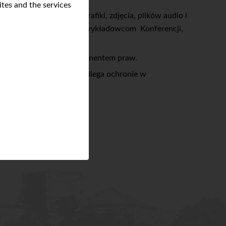
tes and the services
rencji, układ, logo, grafiki, zdjęcia, plików audio i
rzeciej w szczególności wykładowcom Konferencji,
y trzeciej będącej dysponentem praw.
grań jest nielegalne i podlega ochronie w
ffice@pinc.pl
nego Konferencji.