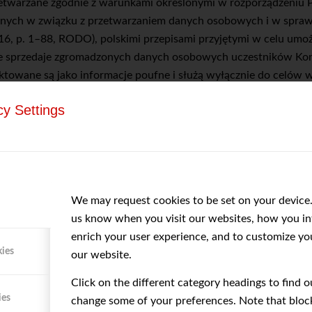
twarzane zgodnie z warunkami określonymi w rozporządzeniu Pa
cznych w związku z przetwarzaniem danych osobowych i w spra
16, p. 1–88, RODO), polskimi przepisami przyjętymi w celu um
ie sprzedaje zgromadzonych danych osobowych uczestników Kon
towane są jako informacje poufne i służą wyłącznie do celów w
ącej załącznik nr 1 do Regulaminu.
cy Settings
nik dysponuje łącznie:
), smartfon, tablet z dostępem do Internetu z zalecaną przepu
We may request cookies to be set on your device.
 na urządzeniach typu smartfon.
us know when you visit our websites, how you int
enrich your user experience, and to customize yo
refox, Opera, Safari w wersjach aktualnych na dzień uczestnicz
kies
our website.
mechanizmami zapisywania tzw. cookies przez przeglądarkę.
Click on the different category headings to find 
ies
change some of your preferences. Note that bloc