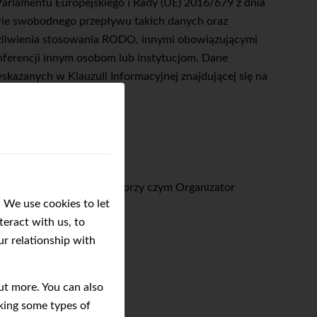
rlamentu Europejskiego i Rady (UE) 2016/679 z dnia
wie swobodnego przepływu takich danych oraz
ożliwienia stosowania RODO, innymi obowiązującymi
ferencji innym osobom lub instytucjom. Dane
skazanych w Klauzuli Informacyjnej znajdującej się na
stowością minimum 6Mbps, przy czym Organizator
 We use cookies to let
eract with us, to
ur relationship with
enia w Konferencji.
out more. You can also
king some types of