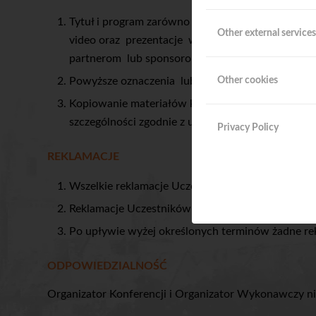
Tytuł i program zarówno Konferencji jak i poszcze
Other external services
video oraz prezentacje wykorzystywane w związ
partnerom lub sponsorom Konferencji i są prawni
Powyższe oznaczenia lub materiały nie mogą by
Other cookies
Kopiowanie materiałów konferencyjnych lub nagryw
szczególności zgodnie z ustawą z dnia 4 lutego 1
Privacy Policy
REKLAMACJE
Wszelkie reklamacje Uczestników wobec Organizat
Reklamacje Uczestników Konferencji mogą być zgła
Po upływie wyżej określonych terminów żadne re
ODPOWIEDZIALNOŚĆ
Organizator Konferencji i Organizator Wykonawczy ni